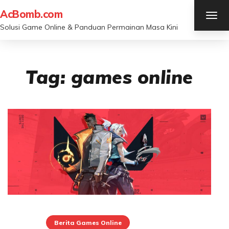
AcBomb.com
TOG
NAV
Solusi Game Online & Panduan Permainan Masa Kini
Tag: games online
Berita Games Online