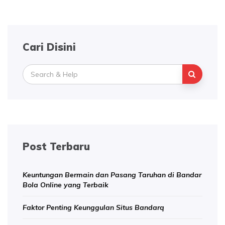
Cari Disini
Search
for:
Post Terbaru
Keuntungan Bermain dan Pasang Taruhan di Bandar
Bola Online yang Terbaik
Faktor Penting Keunggulan Situs Bandarq