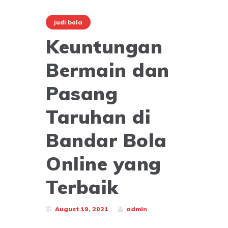
judi bola
Keuntungan
Bermain dan
Pasang
Taruhan di
Bandar Bola
Online yang
Terbaik
August 19, 2021
admin