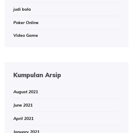
judi bola
Poker Online
Video Game
Kumpulan Arsip
August 2021
June 2021
April 2021
January 2021