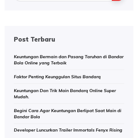
Post Terbaru
Keuntungan Bermain dan Pasang Taruhan di Bandar
Bola Online yang Terbaik
Faktor Penting Keunggulan Situs Bandarq
Keuntungan Dan Trik Main Bandarq Online Super
Mudah.
Begini Cara Agar Keuntungan Berlipat Saat Main di
Bandar Bola
Developer Luncurkan Trailer Immortals Fenyx Rising