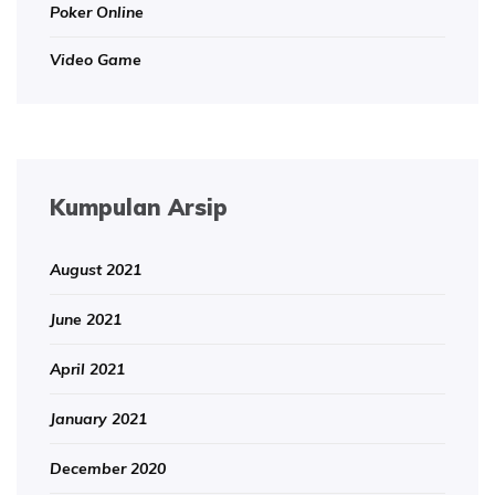
Poker Online
Video Game
Kumpulan Arsip
August 2021
June 2021
April 2021
January 2021
December 2020