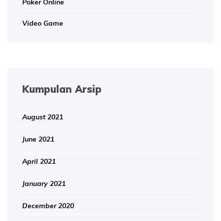
Poker Online
Video Game
Kumpulan Arsip
August 2021
June 2021
April 2021
January 2021
December 2020