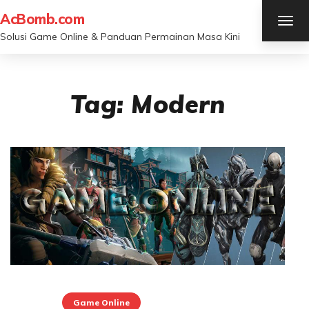
AcBomb.com
TOG
NAV
Solusi Game Online & Panduan Permainan Masa Kini
Tag: Modern
Game Online