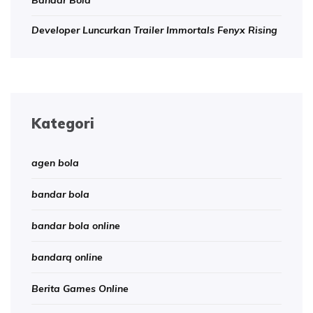
Developer Luncurkan Trailer Immortals Fenyx Rising
Kategori
agen bola
bandar bola
bandar bola online
bandarq online
Berita Games Online