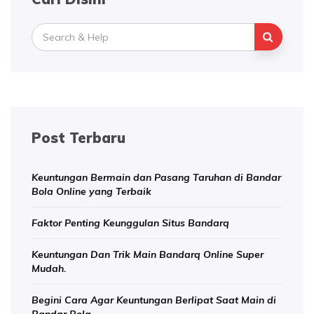
Search
for:
Post Terbaru
Keuntungan Bermain dan Pasang Taruhan di Bandar
Bola Online yang Terbaik
Faktor Penting Keunggulan Situs Bandarq
Keuntungan Dan Trik Main Bandarq Online Super
Mudah.
Begini Cara Agar Keuntungan Berlipat Saat Main di
Bandar Bola