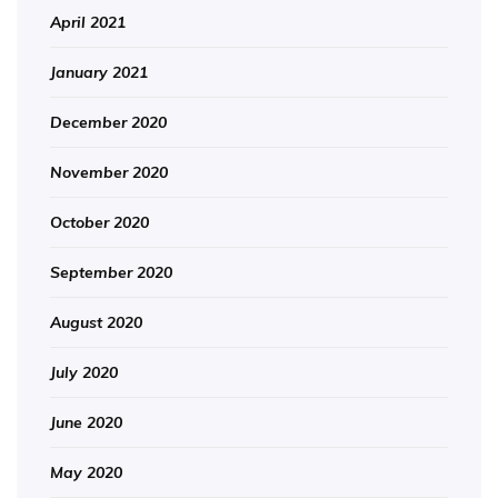
April 2021
January 2021
December 2020
November 2020
October 2020
September 2020
August 2020
July 2020
June 2020
May 2020