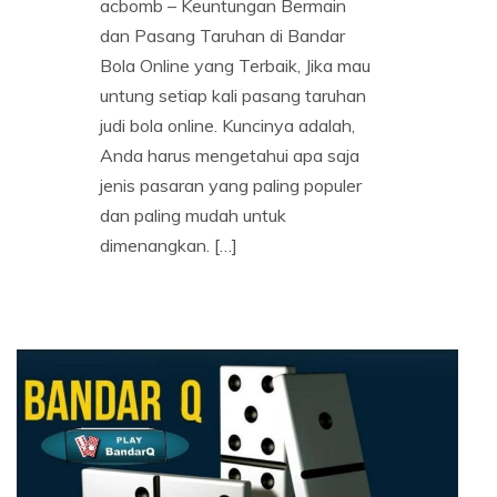
acbomb – Keuntungan Bermain
dan Pasang Taruhan di Bandar
Bola Online yang Terbaik, Jika mau
untung setiap kali pasang taruhan
judi bola online. Kuncinya adalah,
Anda harus mengetahui apa saja
jenis pasaran yang paling populer
dan paling mudah untuk
dimenangkan. […]