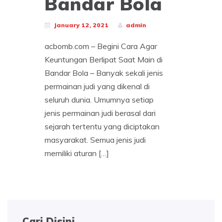
Bandar Bola
January 12, 2021
admin
acbomb.com – Begini Cara Agar
Keuntungan Berlipat Saat Main di
Bandar Bola – Banyak sekali jenis
permainan judi yang dikenal di
seluruh dunia. Umumnya setiap
jenis permainan judi berasal dari
sejarah tertentu yang diciptakan
masyarakat. Semua jenis judi
memiliki aturan […]
Cari Disini