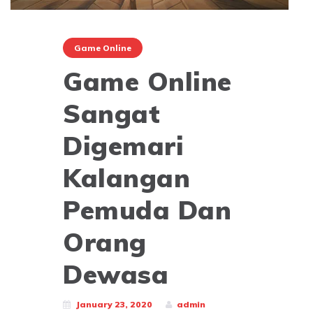
Game Online
Game Online
Sangat
Digemari
Kalangan
Pemuda Dan
Orang
Dewasa
January 23, 2020
admin