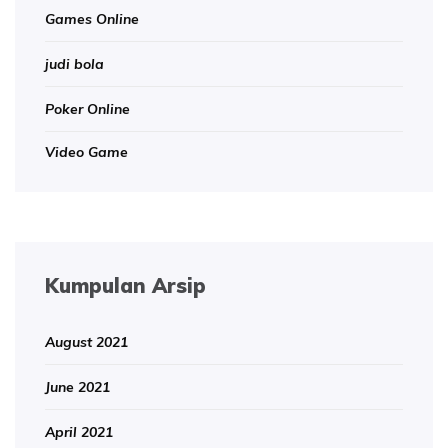
Games Online
judi bola
Poker Online
Video Game
Kumpulan Arsip
August 2021
June 2021
April 2021